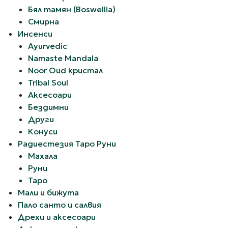
Бял тамян (Boswellia)
Смирна
Инсенси
Ayurvedic
Namaste Mandala
Noor Oud кристал
Tribal Soul
Аксесоари
Бездимни
Други
Конуси
Радиестезия Таро Руни
Махала
Руни
Таро
Мали и бижута
Пало санто и салвия
Дрехи и аксесоари