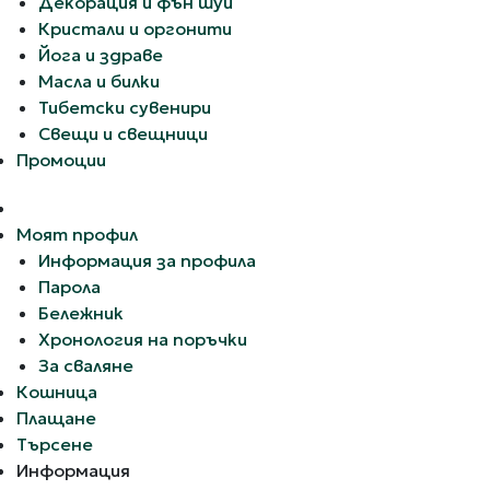
Декорация и фън шуи
Кристали и оргонити
Йога и здраве
Масла и билки
Тибетски сувенири
Свещи и свещници
Промоции
Моят профил
Информация за профила
Парола
Бележник
Хронология на поръчки
За сваляне
Кошница
Плащане
Търсене
Информация